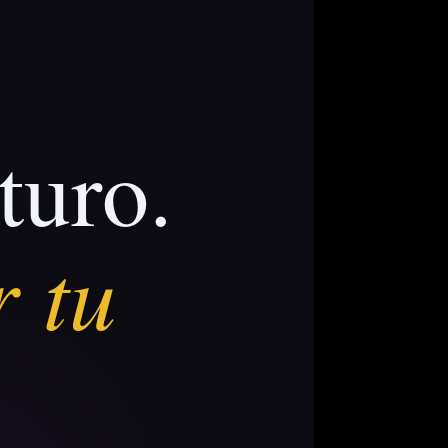
turo.
r tu