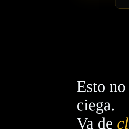
Esto no 
ciega.
Va de
c