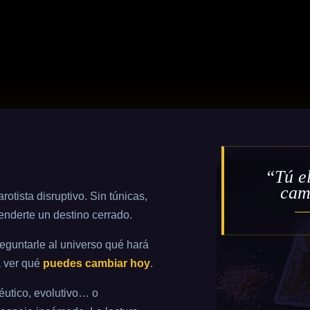
O
“Tú el
cam
tarotista disruptivo. Sin túnicas,
enderte un destino cerrado.
eguntarle al universo qué hará
a ver qué
puedes cambiar hoy
.
hanter
péutico, evolutivo… o