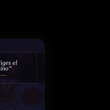
iges el
ino”