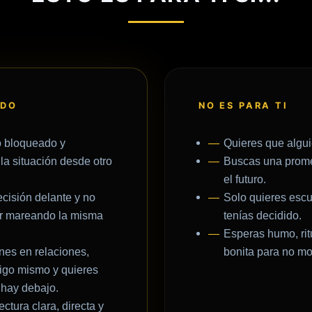
IDO
NO ES PARA TI
o bloqueado y
Quieres que alguie
 la situación desde otro
Buscas una prome
el futuro.
cisión delante y no
Solo quieres escu
ir mareando la misma
tenías decidido.
Esperas humo, rit
nes en relaciones,
bonita para no mo
tigo mismo y quieres
 hay debajo.
ctura clara, directa y