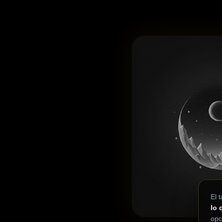
El 
lo 
opc