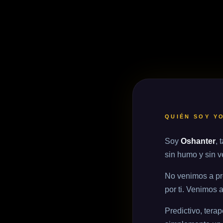
QUIÉN SOY Y
Soy
Oshanter
, 
sin humo y sin v
No venimos a pr
por ti. Venimos 
Sobre Os
Predictivo, tera