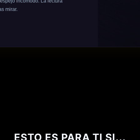
espejo incómodo. La lectura
as mirar.
ESTO ES PARA TI SI...